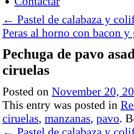
Contactar
←
Pastel de calabaza y coli
Peras al horno con bacon y
Pechuga de pavo asa
ciruelas
Posted on
November 20, 2
This entry was posted in
Re
ciruelas
,
manzanas
,
pavo
. 
←
Pastel de calabaza y coli