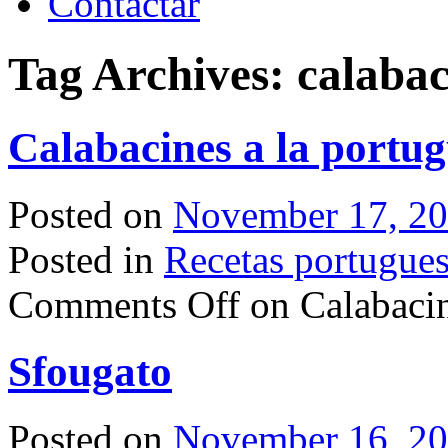
Contactar
Tag Archives:
calabac
Calabacines a la portu
Posted on
November 17, 2
Posted in
Recetas portugue
Comments Off
on Calabacin
Sfougato
Posted on
November 16, 2