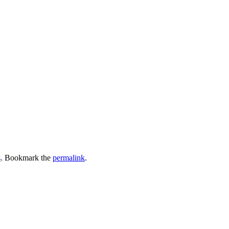
s
. Bookmark the
permalink
.