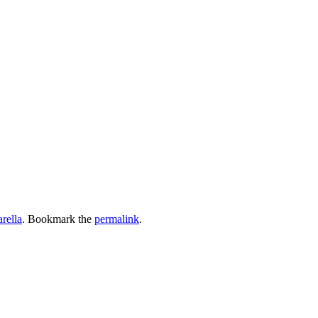
rella
. Bookmark the
permalink
.